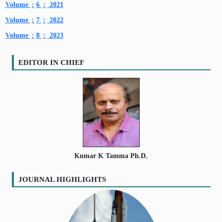
SEARCH ARTICLES
Volume
:
6
:
2021
Volume
:
7
:
2022
Volume
:
8
:
2023
EDITOR IN CHIEF
Kumar K Tamma Ph.D.
JOURNAL HIGHLIGHTS